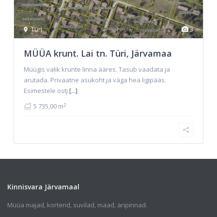
Türi
3
MÜÜA krunt. Lai tn. Türi, Järvamaa
Müügis valik krunte linna ääres. Tasub vaadata ja
arutada. Privaatne asukoht ja väga hea ligipääs.
Esimestele ostj
[...]
2
5 735,00 m
Kinnisvara Järvamaal
Müüa majad, korterid, suvilad, maad, äripinnad.