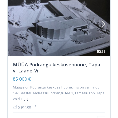
21
MÜÜA Põdrangu keskusehoone, Tapa
v, Lääne-Vi...
85 000 €
Müügis on Põdrangu keskuse hoone, mis on valminud
1978 aastal. Aadressil Põdrangu tee 1, Tamsalu linn, Tapa
vald, L
[...]
2
5 914,00 m