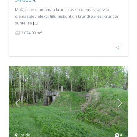
Müügis on elamumaa krunt, kus on olemas kaev ja
olemasolev elektri liitumiskoht on krundi ääres. Krunt on
suhtelise
[...]
2
2 074,00 m
Paide
4