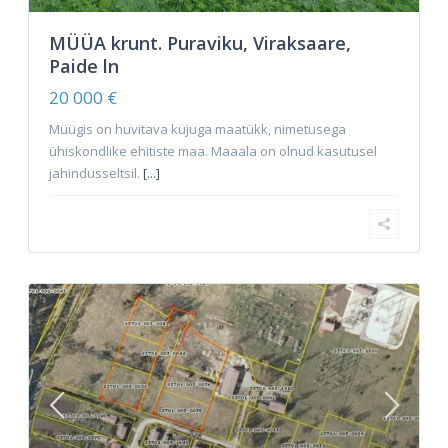
MÜÜA krunt. Puraviku, Viraksaare,
Paide ln
20 000 €
Müügis on huvitava kujuga maatükk, nimetusega
ühiskondlike ehitiste maa. Maaala on olnud kasutusel
jahindusseltsil.
[...]