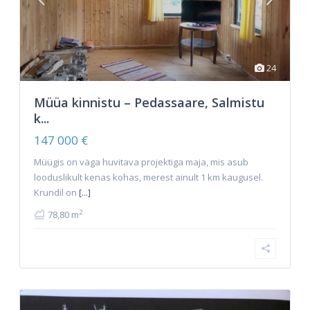
24
Müüa kinnistu – Pedassaare, Salmistu
k...
147 000 €
Müügis on väga huvitava projektiga maja, mis asub
looduslikult kenas kohas, merest ainult 1 km kaugusel.
Krundil on
[...]
2
78,80 m