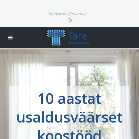
Kinnisvara Järvamaal
10 aastat
usaldusväärset
koostööd