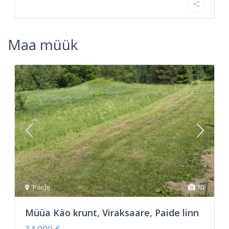
Maa müük
Paide
10
Müüa Käo krunt, Viraksaare, Paide linn
34 000 €