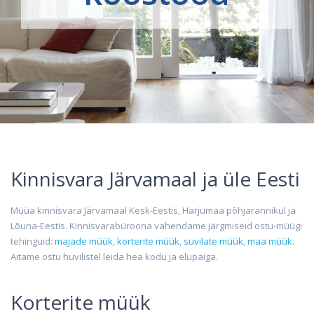
Kinnisvara Järvamaal ja üle Eesti
Müüa kinnisvara Järvamaal Kesk-Eestis, Harjumaa põhjarannikul ja
Lõuna-Eestis. Kinnisvarabüroona vahendame järgmiseid ostu-müügi
tehinguid:
majade müük
,
korterite müük
,
suvilate müük
,
maa müük
.
Aitame ostu huvilistel leida hea kodu ja elupaiga.
Korterite müük