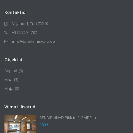
Kontaktid
Viljandi 1, Türi 72210
+372 529 4787
info@tarekinnisvara.ee
Objektid
Äripind
(9)
Maa
(3)
Maja
(2)
Viimati lisatud
RENDIPINNAD Pikk tn 2, PAIDE ln
180 €