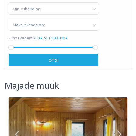
Min. tubade arv
Maks. tubade arv
Hinnavahemik:
0 € to 1 500 000 €
OTSI
Majade müük